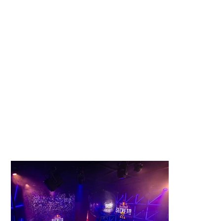
2024
Trazer o projeto global Red Bull Unforeseen para
o Brasil pela primeira vez e dentro do
Lollapalooza, criando uma festa secreta
proprietária em torno do sigilo com uma jornada
de descoberta e exploração do inesperado.
Assim surgiu o Red Bull Secreto